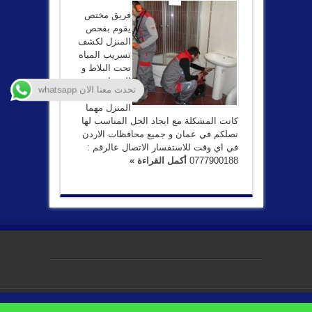
فريق مختص
يقوم بفحص
المنزل لكشف
تسريب المياه
تحت البلاط و
الجدران
تحدث معنا الان whatsapp
لديكم في
المنزل مهما
كانت المشكلة مع ايجاد الحل المناسب لها
نصلكم في عمان و جميع محافظات الاردن
في اي وقت للاستفسار الاتصال عالرقم :
0777900188
أكمل القراءة »
جميع الحقوق محفوظه