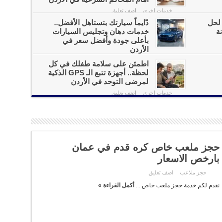
خدمات اخرى
اضف تعليق
 لحل
دّايماً سيارتك بتستاهل الأفضل..
ة
خدمات دهان وتجليس السيارات
بأعلى جودة وأفضل سعر في
الأردن
خدمات اخرى
اضف تعليق
اطمئن على سلامة طفلك في كل
لحظة.. أجهزة تتبع الـ GPS الذكية
لمرضى التوحد في الأردن
خدمات اخرى
اضف تعليق
حجز ملعب خاص كره قدم في عمان
بارخص الاسعار
حجز ملاعب
اضف تعليق
نقدم لكم خدمة حجز ملعب خاص ...
أكمل القراءة »