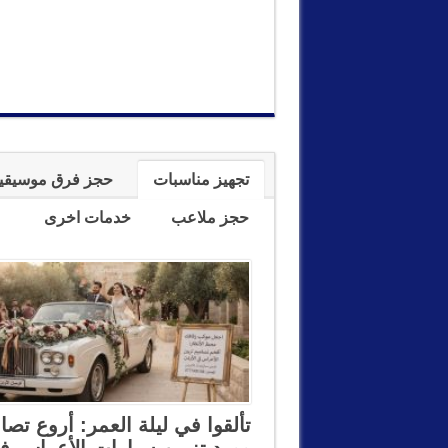
تجهيز مناسبات
حجز فرق موسيقي
حجز ملاعب
خدمات اخرى
تألقوا في ليلة العمر: أروع تصا