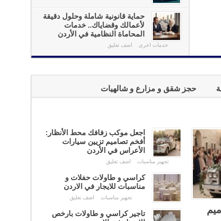
حماية قانونية شاملة وحلول دقيقة
لأعمالك وقضاياك.. خدمات
المحاماة النظامية في الأردن
خدمات اخرى
اضف تعليق
ة
حجز شقق و مزارع و شالهيات
اجعل موكب زفافك محط الأنظار:
أفخم تصاميم تزيين سيارات
الأعراس في الأردن
تجهيز مناسبات
اضف تعليق
كراسي و طاولات حفلات و
مناسبات للايجار في الاردن
تجهيز مناسبات
اضف تعليق
ميم
تاجير كراسي و طاولات بارخص