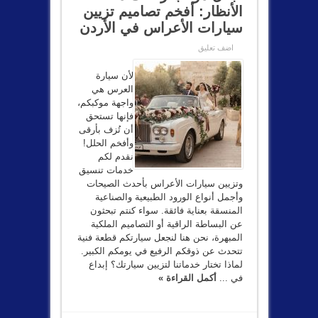
الأنظار: أفخم تصاميم تزيين
سيارات الأعراس في الأردن
اضف تعليق
لأن سيارة
العرس هي
واجهة موكبكم،
فإنها تستحق
أن تُزف بأرقى
وأفخم الحلل!
نقدم لكم
خدمات تنسيق
وتزيين سيارات الأعراس بأحدث الصيحات
وأجمل أنواع الورود الطبيعية والصناعية
المنسقة بعناية فائقة. سواء كنتم تبحثون
عن البساطة الراقية أو التصاميم الملكية
المبهرة، نحن هنا لنجعل سيارتكم قطعة فنية
تتحدث عن ذوقكم الرفيع في يومكم الكبير.
لماذا تختار خدماتنا لتزيين سيارتك؟ إبداع
في ...
أكمل القراءة »