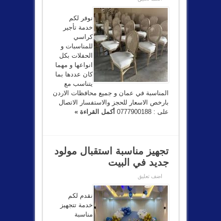
نوفر لكم
خدمة تأجير
كراسي
للمناسبات و
الحفلات بكل
انواعها و مهما
كان عددها بما
يتناسب مع
المناسبة في عمان و جميع محافظات الاردن
بارخص الاسعار للحجز والاستفسار الاتصال
على : 0777900188
أكمل القراءة »
تجهيز مناسبة استقبال مولود
جديد في البيت
اضف تعليق
نقدم لكم
خدمة تتجهيز
مناسبة