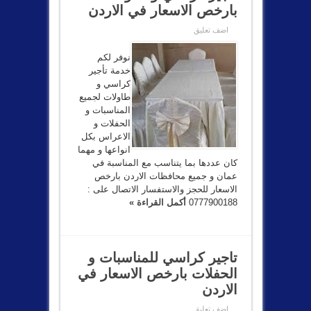
بارخص الاسعار في الاردن
اضف تعليق
نوفر لكم
خدمة تأجير
كراسي و
طاولات لجميع
المناسبات و
الحفلات و
الاعراس بكل
انواعها و مهما
كان عددها بما يتناسب مع المناسبة في
عمان و جميع محافظات الاردن بارخص
الاسعار للحجز والاستفسار الاتصال على :
0777900188
أكمل القراءة »
تاجير كراسي للمناسبات و
الحفلات بارخص الاسعار في
الاردن
اضف تعليق