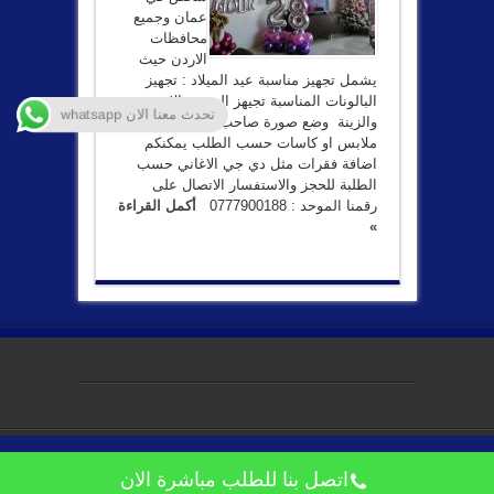
عمان وجميع
محافظات
الاردن حيث
يشمل تجهيز مناسبة عيد الميلاد : تجهيز
البالونات المناسبة تجيهز الورورد الازمه
تحدث معنا الان whatsapp
والزينة وضع صورة صاحب عيد الميلاد على
ملابس او كاسات حسب الطلب يمكنكم
اضافة فقرات مثل دي جي الاغاني حسب
الطلبة للحجز والاستفسار الاتصال على
رقمنا الموحد : 0777900188
أكمل القراءة
»
جميع الحقوق محفوظه
اتصل بنا للطلب مباشرة الان