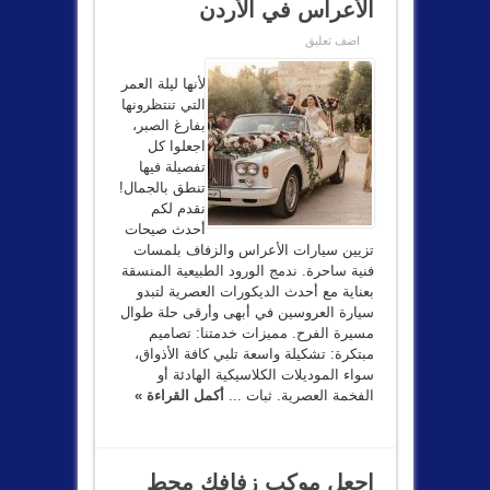
الأعراس في الأردن
اضف تعليق
لأنها ليلة العمر
التي تنتظرونها
بفارغ الصبر،
اجعلوا كل
تفصيلة فيها
تنطق بالجمال!
نقدم لكم
أحدث صيحات
تزيين سيارات الأعراس والزفاف بلمسات
فنية ساحرة. ندمج الورود الطبيعية المنسقة
بعناية مع أحدث الديكورات العصرية لتبدو
سيارة العروسين في أبهى وأرقى حلة طوال
مسيرة الفرح. مميزات خدمتنا: تصاميم
مبتكرة: تشكيلة واسعة تلبي كافة الأذواق،
سواء الموديلات الكلاسيكية الهادئة أو
الفخمة العصرية. ثبات ...
أكمل القراءة »
اجعل موكب زفافك محط