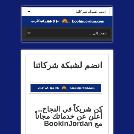
انضم لشبكة شركائنا
كن شريكاً في النجاح..
أعلن عن خدماتك مجاناً
مع BookInJordan