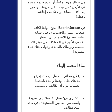
هل تمتلك مهنة، مكتباً، أو تقدم خدمة مميزة
في الأردن؟ هل تبحث عن طريقة للوصول
إلى آلاف العملاء دون تكاليف إعلانية
باهظة؟
في
BookInJordan
، نفتح أبوابنا لكافة
أصحاب المهن والخدمات (تأجير، صيانة،
رعاية، تنظيم) للانضمام إلى أسطولنا
الخدمي الأكبر في المملكة. نحن نوفر لك
المنصة، ونوصلك بالعملاء، ونتولى عنك عناء
التسويق!
لماذا تنضم إلينا؟
إعلان مجاني بالكامل:
يمكنك إدراج
خدمتك على موقعنا والبدء باستقبال
الطلبات دون أي تكاليف تأسيسية.
انتشار واسع:
نصل بخدمتك إلى شريحة
واسعة من الجمهور المستهدف في كافة
المحافظات.