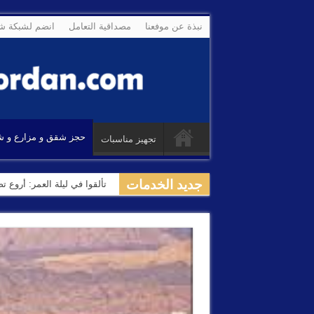
نبذة عن موفعنا
مصداقية التعامل
انضم لشبكة شر
حجز شقق و مزارع و ش
تجهيز مناسبات
جديد الخدمات
تألقوا في ليلة العمر: أروع 