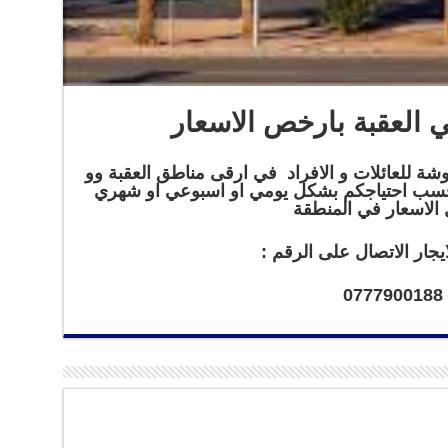
العقبة بارخص الاسعار
شة للعائلات و الافراد في ارقى مناطق العقبة وو
وحسب احتياجكم بشكل يومي او اسبوعي او شهري
الاسعار في المنطقة
يجار الاتصال على الرقم :
0777900188