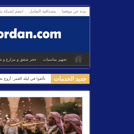
نبذة عن موفعنا
مصداقية التعامل
انضم لشبكة شر
تجهيز مناسبات
حجز شقق و مزارع و ش
جديد الخدمات
تألقوا في ليلة العمر: أروع 