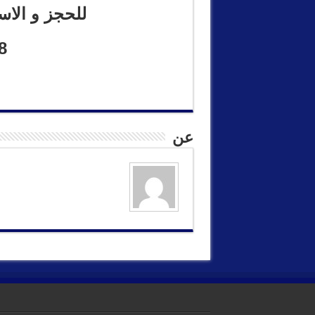
للحجز و الاس
8
عن