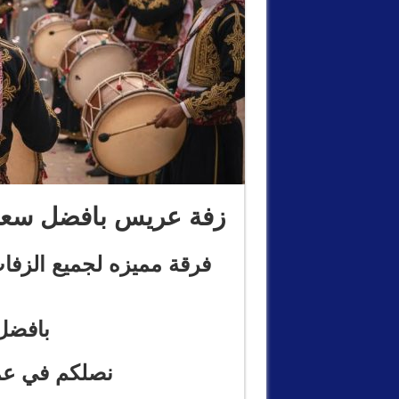
زفة عريس بافضل سعر 
فرقة مميزه لجميع الزفا
بافضل
نصلكم في عم