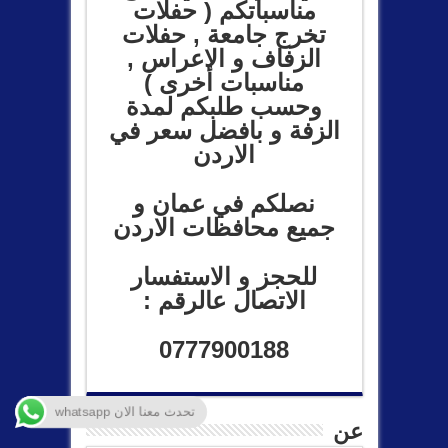
مناسباتكم ( حفلات
تخرج جامعة , حفلات
الزفاف و الاعراس ,
مناسبات أخرى )
وحسب طلبكم لمدة
الزفة و بافضل سعر في
الاردن
نصلكم في عمان و
جميع محافظات الاردن
للحجز و الاستفسار
الاتصال عالرقم :
0777900188
تحدث معنا الان whatsapp
عن